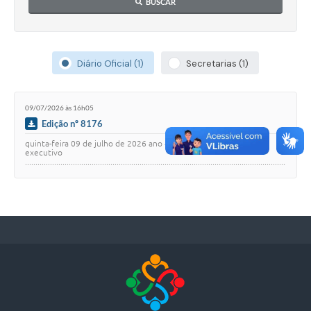
BUSCAR
Diário Oficial (1)
Secretarias (1)
09/07/2026 às 16h05
Edição nº 8176
quinta-feira 09 de julho de 2026 ano 4 edicao n8176 poder
executivo
.............................................................................................................................
........... 1 decretos ....…