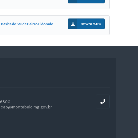
 Básica de Saúde Bairro Eldorado
DOWNLOADS
-6800
acao@montebelo.mg.gov.br