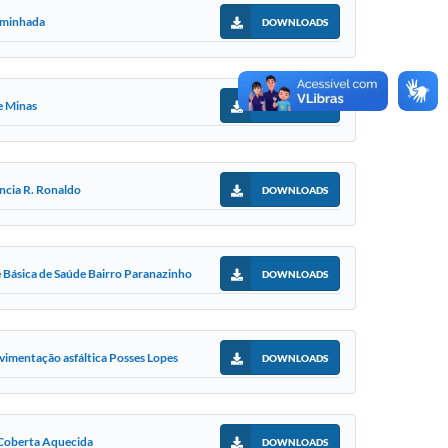
Caminhada
DOWNLOADS
e Minas
DOWNLOADS
ncia R. Ronaldo
DOWNLOADS
 Básica de Saúde Bairro Paranazinho
DOWNLOADS
vimentação asfáltica Posses Lopes
DOWNLOADS
 Coberta Aquecida
DOWNLOADS