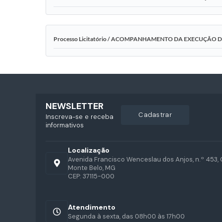
Processo Licitatório / ACOMPANHAMENTO DA EXECUÇÃO 
NEWSLETTER
cadastrar
Inscreva-se e receba
informativos
Localização
Avenida Francisco Wenceslau dos Anjos, n.º 453, 
Monte Belo, MG
CEP: 37115-000
Atendimento
Segunda à sexta, das 08h00 às 17h00