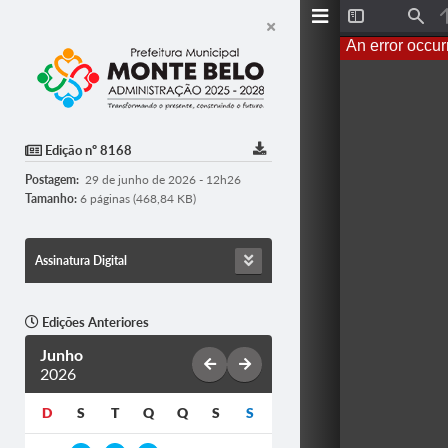
T
F
o
i
An error occur
g
n
g
d
l
e
S
i
d
Edição nº 8168
e
b
Postagem:
29 de junho de 2026 - 12h26
a
r
Tamanho:
6 páginas (468,84 KB)
Assinatura Digital
Edições Anteriores
Junho
2026
D
S
T
Q
Q
S
S