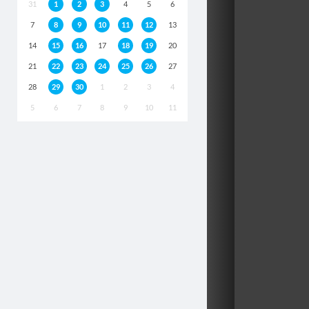
31
1
2
3
4
5
6
7
8
9
10
11
12
13
14
15
16
17
18
19
20
21
22
23
24
25
26
27
28
29
30
1
2
3
4
5
6
7
8
9
10
11