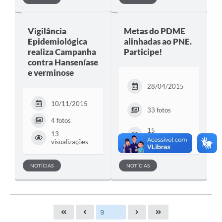
Vigilância
Metas do PDME
Epidemiológica
alinhadas ao PNE.
realiza Campanha
Participe!
contra Hanseníase
e verminose
28/04/2015
10/11/2015
33 fotos
4 fotos
15
13
visualizações
visualizações
NOTÍCIAS
NOTÍCIAS