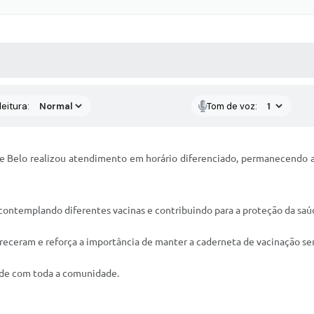
 MÍDIAS
RECEBA NOTÍCIAS
eitura:
Tom de voz:
nte Belo realizou atendimento em horário diferenciado, permanecendo a
 contemplando diferentes vacinas e contribuindo para a proteção da saú
eceram e reforça a importância de manter a caderneta de vacinação se
ade com toda a comunidade.