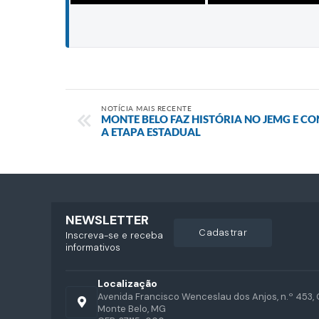
NOTÍCIA MAIS RECENTE
MONTE BELO FAZ HISTÓRIA NO JEMG E C
A ETAPA ESTADUAL
NEWSLETTER
cadastrar
Inscreva-se e receba
informativos
Localização
Avenida Francisco Wenceslau dos Anjos, n.º 453, 
Monte Belo, MG