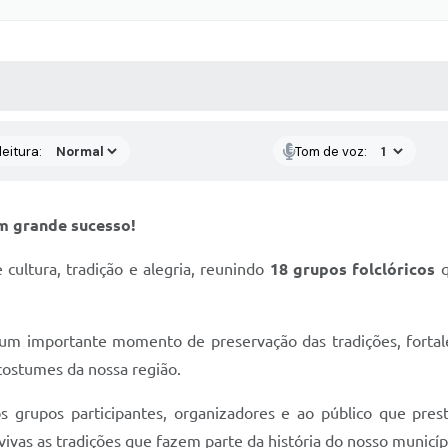
 MÍDIAS
RECEBA NOTÍCIAS
eitura:
Tom de voz:
um grande sucesso!
 cultura, tradição e alegria, reunindo
18 grupos folclóricos
q
um importante momento de preservação das tradições, fortale
 costumes da nossa região.
 grupos participantes, organizadores e ao público que presti
ivas as tradições que fazem parte da história do nosso municíp