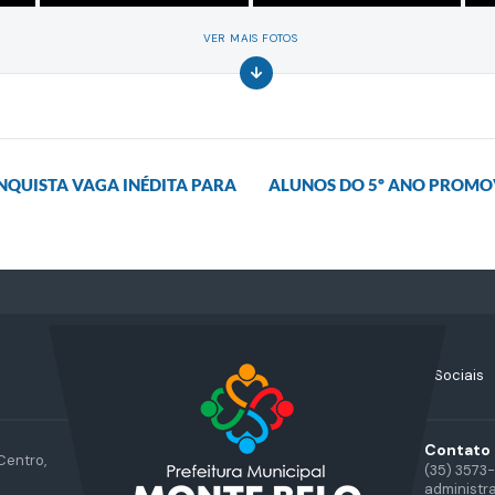
VER MAIS FOTOS
ONQUISTA VAGA INÉDITA PARA
ALUNOS DO 5º ANO PROMO
Acompanhe nossas Redes Sociais
Contato
Centro,
(35) 3573
administr