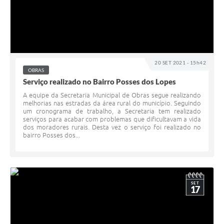
20 SET 2021 - 15h42
OBRAS
Serviço realizado no Bairro Posses dos Lopes
A equipe da Secretaria Municipal de Obras segue realizando
melhorias nas estradas da área rural do município. Seguindo
um cronograma de trabalho, a Secretaria tem realizado
serviços para acabar com problemas que dificultavam a vida
dos moradores rurais. Desta vez o serviço foi realizado no
bairro Posses dos...
SET
17