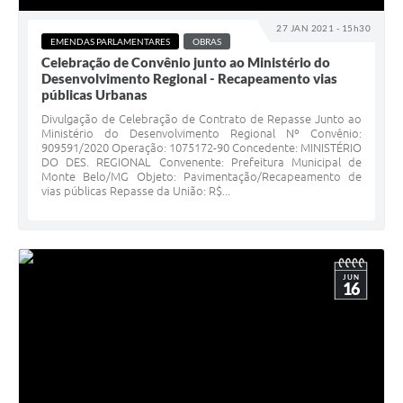
27 JAN 2021 - 15h30
EMENDAS PARLAMENTARES
OBRAS
Celebração de Convênio junto ao Ministério do
Desenvolvimento Regional - Recapeamento vias
públicas Urbanas
Divulgação de Celebração de Contrato de Repasse Junto ao
Ministério do Desenvolvimento Regional Nº Convênio:
909591/2020 Operação: 1075172-90 Concedente: MINISTÉRIO
DO DES. REGIONAL Convenente: Prefeitura Municipal de
Monte Belo/MG Objeto: Pavimentação/Recapeamento de
vias públicas Repasse da União: R$...
JUN
16