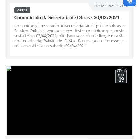
30 MAR 2021 - 17h56
OBRAS
Comunicado da Secretaria de Obras - 30/03/2021
Comunicado Importante A Secretaria Municipal de Obras e
Serviços Públicos vem por meio deste, comunicar que, nesta
sexta-feira, 02/04/2021, não haverá coleta de lixo, em razão
do feriado da Paixão de Cristo. Para suprir o recesso, a
coleta será feita no sábado, 03/04/2021.
MAR
19