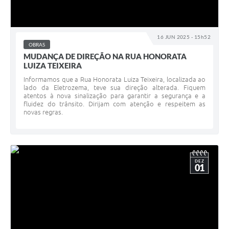
16 JUN 2025 - 15h52
OBRAS
MUDANÇA DE DIREÇÃO NA RUA HONORATA
LUIZA TEIXEIRA
Informamos que a Rua Honorata Luiza Teixeira, localizada ao
lado da Eletrozema, teve sua direção alterada. Fiquem
atentos à nova sinalização para garantir a segurança e a
fluidez do trânsito. Dirijam com atenção e respeitem as
novas regras.
DEZ
01