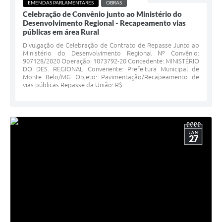
EMENDAS PARLAMENTARES
OBRAS
Celebração de Convênio junto ao Ministério do
Desenvolvimento Regional - Recapeamento vias
públicas em área Rural
Divulgação de Celebração de Contrato de Repasse Junto ao
Ministério do Desenvolvimento Regional Nº Convênio:
907128/2020 Operação: 1073792-20 Concedente: MINISTÉRIO
DO DES. REGIONAL Convenente: Prefeitura Municipal de
Monte Belo/MG Objeto: Pavimentação/Recapeamento de
vias públicas Repasse da União: R$...
JAN
27