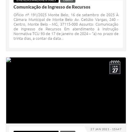
EMENDAS PARLAMENTARES
OBRAS
Comunicação de Ingresso de Recursos
Ofício nº 191/2025 Monte Belo, 16 de setembro de 2025 À
Câmara Municipal de Monte Belo Av. Getúlio Vargas, 240 -
Centro, Monte Belo - MG, 37115-000 Assunto: Comunicação
de Ingresso de Recursos Em atendimento à Instrução
Normativa TCU 93 de 17 de janeiro de 2024 – “a) no prazo de
trinta dias, a contar da data...
JAN
27
27 JAN 2021 - 15h47