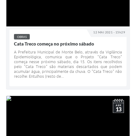
12 MAI 2021 - 15h29
OBRAS
Cata Treco começa no próximo sábado
A Prefeitura Municipal de Monte Belo, através da Vigilância
Epidemiológica, comunica que o Projeto "Cata Treco"
começa nesse próximo sábado, dia 15. Os itens recolhidos
pelo "Cata Treco" são materiais descartados que podem
acumular água, principalmente da chuva. O "Cata Treco" não
recolhe: Entulhos (resto de...
ABR
13