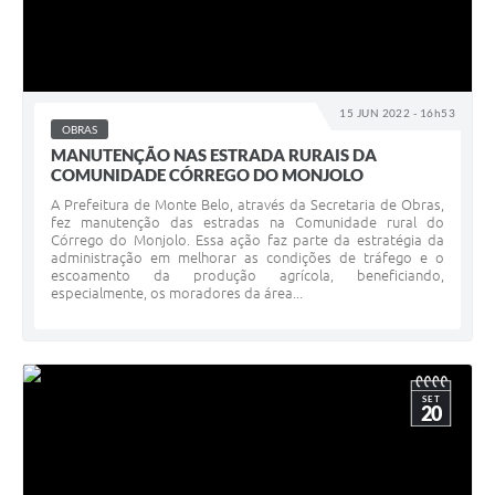
15 JUN 2022 - 16h53
OBRAS
MANUTENÇÃO NAS ESTRADA RURAIS DA
COMUNIDADE CÓRREGO DO MONJOLO
A Prefeitura de Monte Belo, através da Secretaria de Obras,
fez manutenção das estradas na Comunidade rural do
Córrego do Monjolo. Essa ação faz parte da estratégia da
administração em melhorar as condições de tráfego e o
escoamento da produção agrícola, beneficiando,
especialmente, os moradores da área...
SET
20