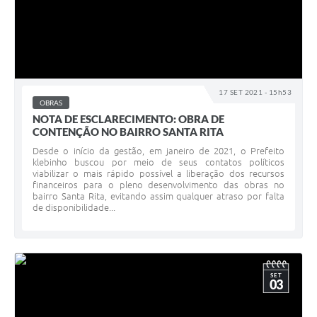
17 SET 2021 - 15h53
OBRAS
NOTA DE ESCLARECIMENTO: OBRA DE
CONTENÇÃO NO BAIRRO SANTA RITA
Desde o início da gestão, em janeiro de 2021, o Prefeito
klebinho buscou por meio de seus contatos políticos
viabilizar o mais rápido possível a liberação dos recursos
financeiros para o pleno desenvolvimento das obras no
bairro Santa Rita, evitando assim qualquer atraso por falta
de disponibilidade...
SET
03