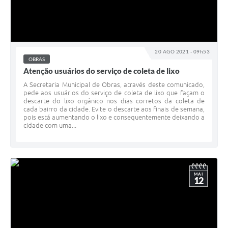
20 AGO 2021 - 09h53
OBRAS
Atenção usuários do serviço de coleta de lixo
A Secretaria Municipal de Obras, através deste comunicado,
pede aos usuários do serviço de coleta de lixo que façam o
descarte do lixo orgânico nos dias corretos da coleta de
cada bairro da cidade. Evite o descarte aos finais de semana,
pois está aumentando o lixo e consequentemente deixando a
cidade com uma...
MAI
12