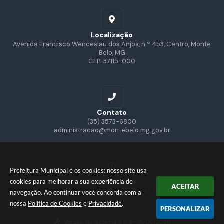
Localização
Avenida Francisco Wenceslau dos Anjos, n.º 453, Centro, Monte
Belo, MG
CEP: 37115-000
Contato
(35) 3573-6800
administracao@montebelo.mg.gov.br
Prefeitura Municipal e os cookies: nosso site usa
Atendimento
cookies para melhorar a sua experiência de
ACEITAR
Segunda à sexta, das 08h00 às 17h00
navegação. Ao continuar você concorda com a
nossa
Política de Cookies
e
Privacidade
.
PERSONALIZAR
Versão do Sistema:
3.5.3 - 19/06/2026