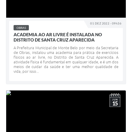
01 DEZ 2022 - 09h36
OBRAS
ACADEMIA AO AR LIVRE É INSTALADA NO
DISTRITO DE SANTA CRUZ APARECIDA
A Prefeitura Municipal de Monte Belo por meio da Secretaria
de Obras, instalou uma academia para prática de exercícios
físicos ao ar livre, no Distrito de Santa Cruz Aparecida. A
atividade física é fundamental em qualquer idade, e é um dos
meios de cuidar da saúde e ter uma melhor qualidade de
vida, por isso...
JUN
15