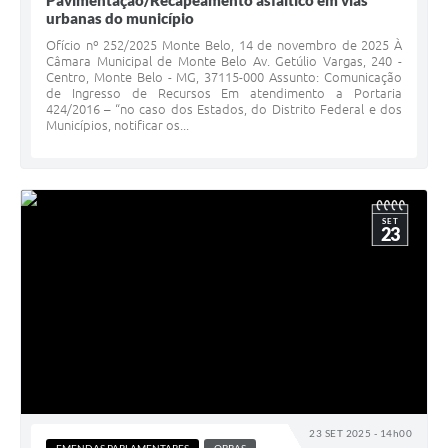
Pavimentação/Recapeamento asfáltico em vias
urbanas do município
Ofício nº 252/2025 Monte Belo, 14 de novembro de 2025 À
Câmara Municipal de Monte Belo Av. Getúlio Vargas, 240 -
Centro, Monte Belo - MG, 37115-000 Assunto: Comunicação
de Ingresso de Recursos Em atendimento a Portaria
424/2016 – “no caso dos Estados, do Distrito Federal e dos
Municípios, notificar os...
SET
23
23 SET 2025 - 14h00