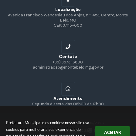
Localização
Avenida Francisco Wenceslau dos Anjos, n.º 453, Centro, Monte
Belo, MG
CEP: 37115-000
Contato
(35) 3573-6800
administracao@montebelo.mg.gov.br
Atendimento
Segunda à sexta, das 08h00 às 17h00
Prefeitura Municipal e os cookies: nosso site usa
Versão do Sistema:
3.5.3 - 19/06/2026
cookies para melhorar a sua experiência de
Portal atualizado em:
07/08/2026 15:33
Dados Abertos
ACEITAR