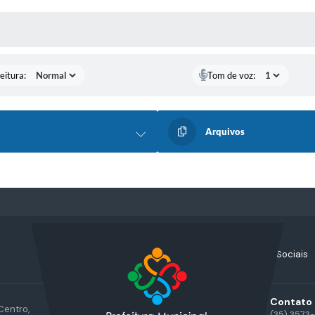
 MÍDIAS
eitura:
Tom de voz:
Arquivos
Acompanhe nossas Redes Sociais
Contato
Centro,
(35) 3573