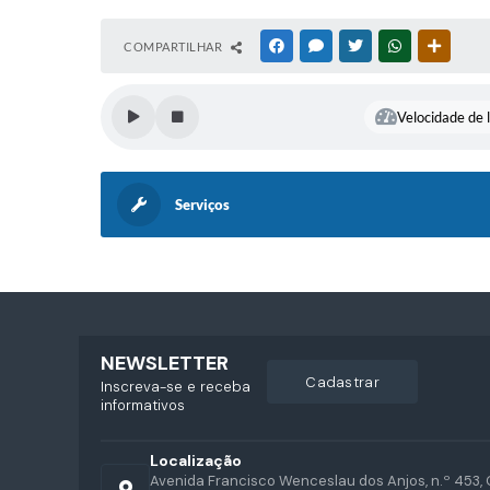
COMPARTILHAR
FACEBOOK
MESSENGER
TWITTER
WHATSAPP
OUTRAS
Velocidade de l
Serviços
NEWSLETTER
cadastrar
Inscreva-se e receba
informativos
Localização
Avenida Francisco Wenceslau dos Anjos, n.º 453, 