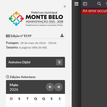
T
F
o
i
An error occur
g
n
g
d
l
e
S
i
d
Edição nº 8149
e
b
Postagem:
28 de maio de 2026 - 15h46
a
r
Tamanho:
6 páginas (486,56 KB)
Assinatura Digital
Edições Anteriores
Maio
2026
D
S
T
Q
Q
S
S