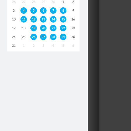
26
27
28
29
30
1
2
3
4
5
6
7
8
9
10
11
12
13
14
15
16
17
18
19
20
21
22
23
24
25
26
27
28
29
30
31
1
2
3
4
5
6