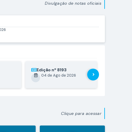
Divulgação de notas oficiais
026
Edição nº
8193
Edição nº
04 de Ago de 2026
03 de A
Clique para acessar