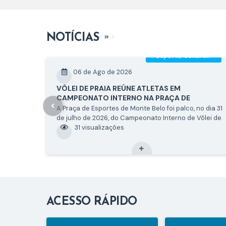
NOTÍCIAS
VER MAIS
Esporte, Cultura e...
06 de Ago de 2026
VÔLEI DE PRAIA REÚNE ATLETAS EM
CAMPEONATO INTERNO NA PRAÇA DE
ESPORTES
A Praça de Esportes de Monte Belo foi palco, no dia 31
de julho de 2026, do Campeonato Interno de Vôlei de
Praia, reunindo atletas em um dia de muita
31
visualizações
competição, integração e espírito esportivo. Ao todo,
18 atletas participaram do torneio,...
ACESSO RÁPIDO