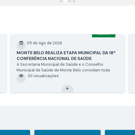
Saúde
05 de Ago de 2026
MONTE BELO REALIZA ETAPA MUNICIPAL DA 18ª
CONFERÊNCIA NACIONAL DE SAÚDE
A Secretaria Municipal de Saúde e o Conselho
Municipal de Saúde de Monte Belo convidam toda
população montebelense para participarem da Etapa
30
visualizações
Municipal da 18ª Conferência Nacional de Saúde, que
acontecerá no dia 14 de Agosto de 2026, na...