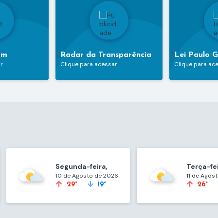
am
Radar da Transparência
Lei Paulo 
r
Clique para acessar
Clique para ac
Segunda-feira
Terça-fe
10 de Agosto de 2026
11 de Agos
29°
19°
26°