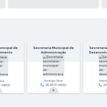
11 de Jun de 2026
CIRCUITO DE PALESTRAS 18 DE
MAIO: PROTEÇÃO DE CRIANÇAS E
ADOLESCENTES
unicipal de
Secretaria Municipal de
Secretaria
vimento
Administração
Desenvolv
e Turismo
Rodrigo Silva
Maril
ilva
35 3573-6800
35
3-6800