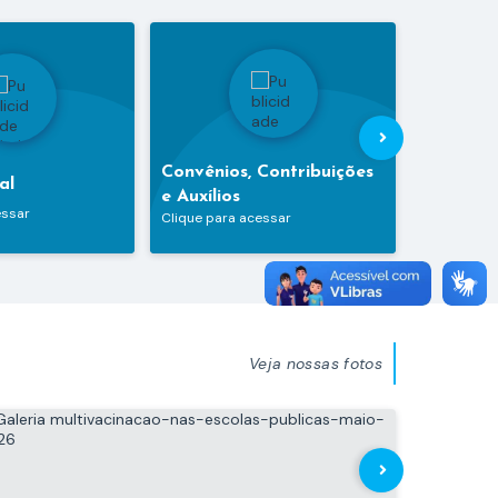
Convênios, Contribuições
al
Portal d
e Auxílios
essar
Clique para
Clique para acessar
Veja nossas fotos