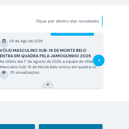
Fique por dentro das novidades
Esporte, Cultura e...
05 de Ago de 2026
04 
VÔLEI MASCULINO SUB-16 DE MONTE BELO
“FÉRIAS
ENTRA EM QUADRA PELA JAMOGUINHO 2026
CRIANÇA
E INTE
No último dia 1º de agosto de 2026, a equipe de Vôlei
Nos dias 
Masculino Sub-16 de Monte Belo entrou em quadra no
Amâncio d
Ginásio Poliesportivo de Conceição da Aparecida, em
35
visualizações
edição do
51
v
mais um compromisso válido pela Jamoguinho 2026.
proporci
Apesar da dedicação e da...
prática e