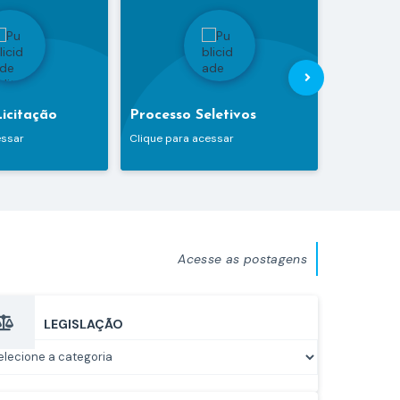
SIstema
Licitação
Processo Seletivos
ao Cidad
essar
Clique para acessar
Clique para
Acesse as postagens
LEGISLAÇÃO