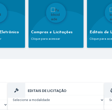
 Eletrônico
Compras e Licitações
Editais de 
r
Clique para acessar
Clique para ac
EDITAIS DE LICITAÇÃO