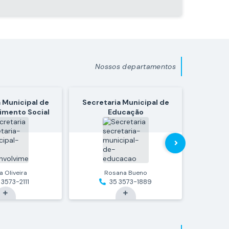
25 de Mai de 2026
16 
MULTIVACINAÇÃO NAS ESCOLAS
DIA "D"
PÚBLICAS MAIO 2026
Nossos departamentos
 Municipal de
Secretaria Municipal de
Secreta
imento Social
Educação
Esporte
ia Oliveira
Rosana Bueno
D
 3573-2111
35 3573-1889