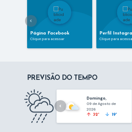
Página Facebook
Perfil Instagr
Clique para acessar
Clique para acessa
PREVISÃO DO TEMPO
Domingo
09 de Agosto de
2026
32°
19°