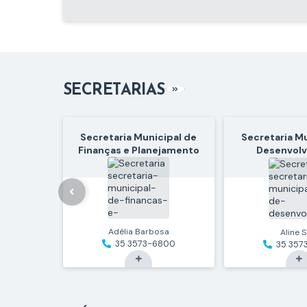
06 de Jul de 2026
24º Encontro Folclórico de Monte
Belo
SECRETARIAS
VER MAIS
Secretaria Municipal de
Secretaria M
Finanças e Planejamento
Desenvol
Econômico 
Adélia Barbosa
Aline S
35 3573-6800
35 357