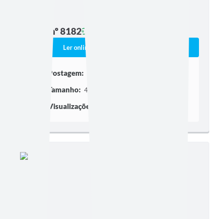
Edição nº 8182
Ler online
Baixar
Postagem:
17/07/2026 às 16h43
Tamanho:
462,20 KB | 2 páginas
Visualizações:
82