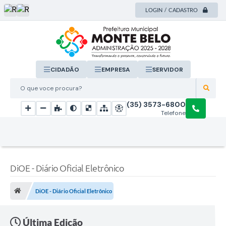
LOGIN / CADASTRO
CIDADÃO
EMPRESA
SERVIDOR
O que voce procura?
(35) 3573-6800
Telefone
DiOE - Diário Oficial Eletrônico
DiOE - Diário Oficial Eletrônico
Última Edição