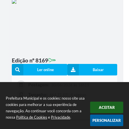
Edição nº 8169
Ler online
Baixar
Postagem:
30/06/2026 às 16h19
Tamanho:
464,71 KB | 4 páginas
Prefeitura Municipal e os cookies: nosso site usa
Visualizações:
cookies para melhorar a sua experiência de
92
ACEITAR
navegação. Ao continuar você concorda com a
nossa
Política de Cookies
e
Privacidade
.
PERSONALIZAR