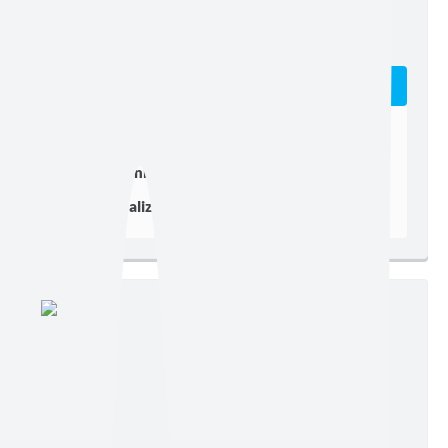
Edição nº 8183
Ler online
Baixar
Postagem:
21/07/2026 às 16h24
Tamanho:
462,78 KB | 2 páginas
Visualizações:
59