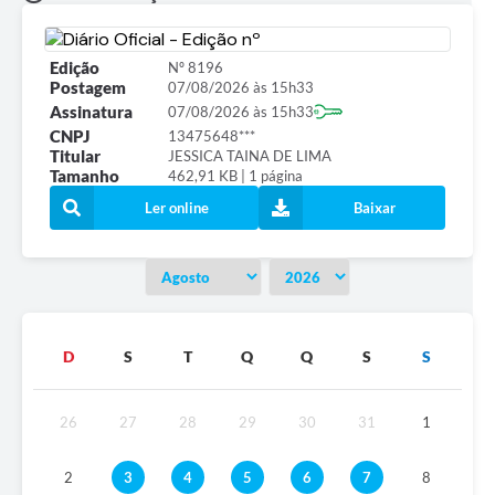
Edição
Nº 8196
Postagem
07/08/2026 às 15h33
Assinatura
07/08/2026 às 15h33
CNPJ
13475648***
Titular
JESSICA TAINA DE LIMA
Tamanho
462,91 KB | 1 página
Ler online
Baixar
D
S
T
Q
Q
S
S
26
27
28
29
30
31
1
2
3
4
5
6
7
8