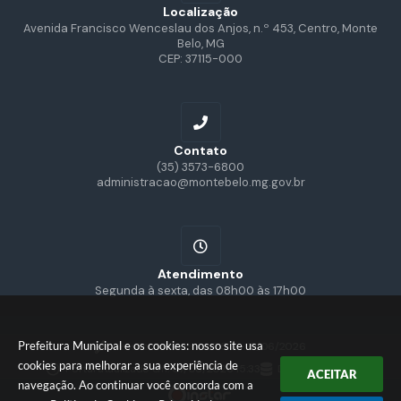
Localização
Avenida Francisco Wenceslau dos Anjos, n.º 453, Centro, Monte
Belo, MG
CEP: 37115-000
Contato
(35) 3573-6800
administracao@montebelo.mg.gov.br
Atendimento
Segunda à sexta, das 08h00 às 17h00
Prefeitura Municipal e os cookies: nosso site usa
Versão do Sistema:
3.5.3 - 19/06/2026
cookies para melhorar a sua experiência de
Portal atualizado em:
07/08/2026 15:33
Dados Abertos
ACEITAR
navegação. Ao continuar você concorda com a