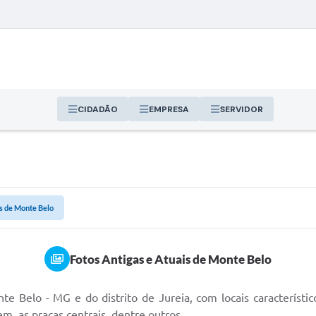
CIDADÃO
EMPRESA
SERVIDOR
is de Monte Belo
Fotos Antigas e Atuais de Monte Belo
te Belo - MG e do distrito de Jureia, com locais característico
rem, as praças centrais, dentre outros.