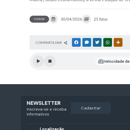
30/04/2026
25 fotos
CIDADE
COMPARTILHAR
FACEBOOK
MESSENGER
TWITTER
WHATSAPP
OUTR
Velocidade de 
NEWSLETTER
cadastrar
Inscreva-se e receba
informativos
Localização