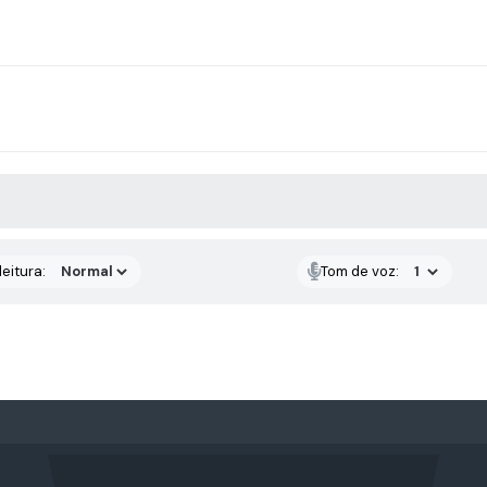
 MÍDIAS
eitura:
Tom de voz: