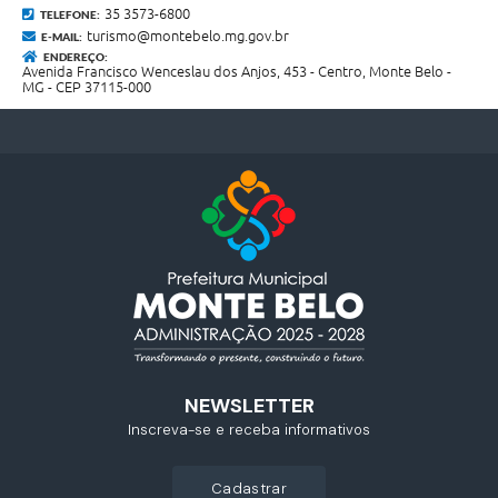
35 3573-6800
TELEFONE:
turismo@montebelo.mg.gov.br
E-MAIL:
ENDEREÇO:
Avenida Francisco Wenceslau dos Anjos, 453 - Centro, Monte Belo -
MG - CEP 37115-000
NEWSLETTER
Inscreva-se e receba informativos
cadastrar