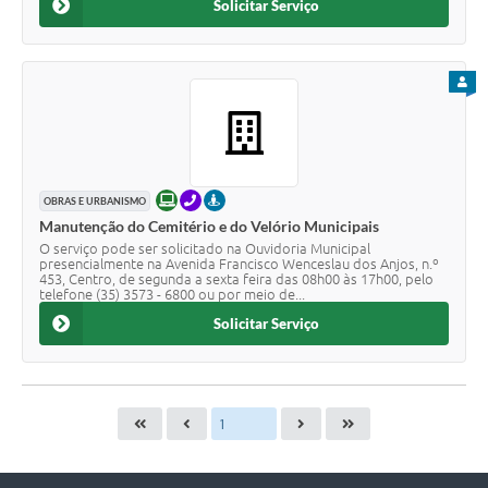
Solicitar Serviço
PARA
ONLINE
TELEFONE
PRESENCIAL
OBRAS E URBANISMO
Manutenção do Cemitério e do Velório Municipais
O serviço pode ser solicitado na Ouvidoria Municipal
presencialmente na Avenida Francisco Wenceslau dos Anjos, n.º
453, Centro, de segunda a sexta feira das 08h00 às 17h00, pelo
telefone (35) 3573 - 6800 ou por meio de...
Solicitar Serviço