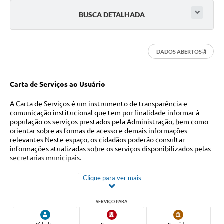
BUSCA DETALHADA
DADOS ABERTOS
Carta de Serviços ao Usuário
A Carta de Serviços é um instrumento de transparência e
comunicação institucional que tem por finalidade informar à
população os serviços prestados pela Administração, bem como
orientar sobre as formas de acesso e demais informações
relevantes Neste espaço, os cidadãos poderão consultar
informações atualizadas sobre os serviços disponibilizados pelas
secretarias municipais.
Pesquisa de Satisfação
Clique para ver mais
Com o objetivo de aprimorar continuamente a qualidade dos
SERVIÇO PARA:
serviços públicos municipais, a Prefeitura realizará
periodicamente pesquisas de satisfação para que os cidadãos
possam avaliar os serviços públicos municipais, registrar suas