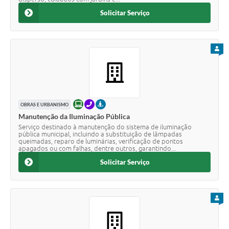
Solicitar Serviço
PARA
ONLINE
TELEFONE
PRESENCIAL
OBRAS E URBANISMO
Manutenção da Iluminação Pública
Serviço destinado à manutenção do sistema de iluminação
pública municipal, incluindo a substituição de lâmpadas
queimadas, reparo de luminárias, verificação de pontos
apagados ou com falhas, dentre outros, garantindo...
Solicitar Serviço
PARA