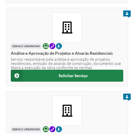
PARA
ONLINE
TELEFONE
PRESENCIAL
OBRAS E URBANISMO
Análise e Aprovação de Projetos e Alvarás Residenciais
Serviço responsável pela análise e aprovação de projetos
residenciais, emissão de alvarás de construção, documento que
libera a execução da obra conforme as normas.
Solicitar Serviço
PARA
ONLINE
TELEFONE
PRESENCIAL
OBRAS E URBANISMO