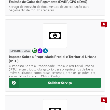
Emissão de Guias de Pagamento (DARF, GPS e DAS)
Serviço de emissão de documentos de arrecadação para
pagamento de tributos federais.
PARA 
ONLINE
TELEFONE
PRESENCIAL
IMPOSTOS E TAXAS
Imposto Sobre a Propriedade Predial e Territorial Urbana
(IPTU)
O Imposto Sobre a Propriedade Predial e Territorial Urbana
(IPTU), é um tributo obrigatório para proprietários de bens
imóveis urbanos, como casas, terrenos, prédios, galpões, etc,
assim definido no art. 194 do Código...
Solicitar Serviço
PARA 