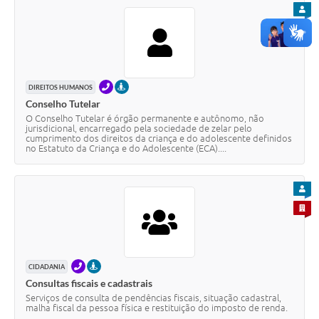
PARA
TELEFONE
PRESENCIAL
DIREITOS HUMANOS
Conselho Tutelar
O Conselho Tutelar é órgão permanente e autônomo, não
jurisdicional, encarregado pela sociedade de zelar pelo
cumprimento dos direitos da criança e do adolescente definidos
no Estatuto da Criança e do Adolescente (ECA)....
PARA
PARA 
TELEFONE
PRESENCIAL
CIDADANIA
Consultas fiscais e cadastrais
Serviços de consulta de pendências fiscais, situação cadastral,
malha fiscal da pessoa física e restituição do imposto de renda.