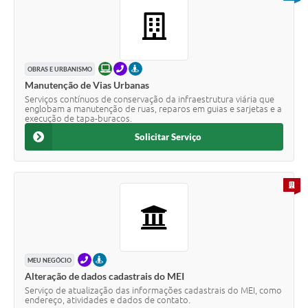
ONLINE
TELEFONE
PRESENCIAL
OBRAS E URBANISMO
Manutenção de Vias Urbanas
Serviços contínuos de conservação da infraestrutura viária que
englobam a manutenção de ruas, reparos em guias e sarjetas e a
execução de tapa-buracos.
Solicitar Serviço
PARA 
TELEFONE
PRESENCIAL
MEU NEGÓCIO
Alteração de dados cadastrais do MEI
Serviço de atualização das informações cadastrais do MEI, como
endereço, atividades e dados de contato.