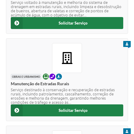
Serviço voltado à manutenção e melhoria do sistema de
drenagem em estradas rurais, incluindo limpeza e desobstrução
de bueiros, abertura de valetas e correção de pontos de
acúmulo de água, com o objetivo de evitar...
Solicitar Serviço
PARA
ONLINE
TELEFONE
PRESENCIAL
OBRAS E URBANISMO
Manutenção de Estradas Rurais
Serviço destinado à conservação e recuperação de estradas
rurais, incluindo patrolamento, cascalhamento, correção de
erosões e melhoria da drenagem, garantindo melhores
condições de tráfego e acesso às...
Solicitar Serviço
PARA