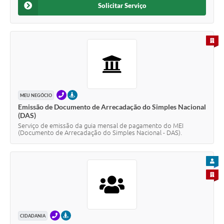
Solicitar Serviço
PARA 
TELEFONE
PRESENCIAL
MEU NEGÓCIO
Emissão de Documento de Arrecadação do Simples Nacional
(DAS)
Serviço de emissão da guia mensal de pagamento do MEI
(Documento de Arrecadação do Simples Nacional - DAS).
PARA
PARA 
TELEFONE
PRESENCIAL
CIDADANIA