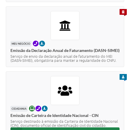
PARA 
TELEFONE
PRESENCIAL
MEU NEGÓCIO
Emissão da Declaração Anual de Faturamento (DASN-SIMEI)
Serviço de envio da declaração anual de faturamento do MEI
(DASN-SIMEI), obrigatória para manter a regularidade do CNPJ.
PARA
ONLINE
TELEFONE
PRESENCIAL
CIDADANIA
Emissão de Carteira de Identidade Nacional - CIN
Serviço destinado à emissão da Carteira de Identidade Nacional
(CIN), documento oficial de identificação civil do cidadão.