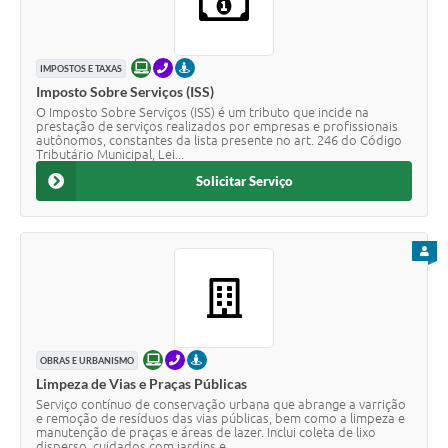
ONLINE
TELEFONE
PRESENCIAL
IMPOSTOS E TAXAS
Imposto Sobre Serviços (ISS)
O Imposto Sobre Serviços (ISS) é um tributo que incide na
prestação de serviços realizados por empresas e profissionais
autônomos, constantes da lista presente no art. 246 do Código
Tributário Municipal, Lei...
Solicitar Serviço
PARA
ONLINE
TELEFONE
PRESENCIAL
OBRAS E URBANISMO
Limpeza de Vias e Praças Públicas
Serviço contínuo de conservação urbana que abrange a varrição
e remoção de resíduos das vias públicas, bem como a limpeza e
manutenção de praças e áreas de lazer. Inclui coleta de lixo
disperso, cuidados com jardins e...