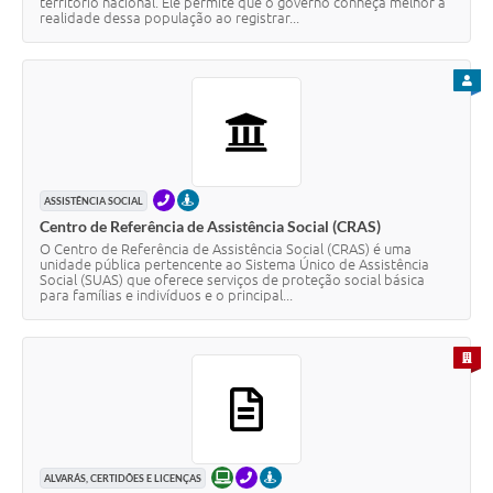
território nacional. Ele permite que o governo conheça melhor a
realidade dessa população ao registrar...
PARA
TELEFONE
PRESENCIAL
ASSISTÊNCIA SOCIAL
Centro de Referência de Assistência Social (CRAS)
O Centro de Referência de Assistência Social (CRAS) é uma
unidade pública pertencente ao Sistema Único de Assistência
Social (SUAS) que oferece serviços de proteção social básica
para famílias e indivíduos e o principal...
PARA 
ONLINE
TELEFONE
PRESENCIAL
ALVARÁS, CERTIDÕES E LICENÇAS