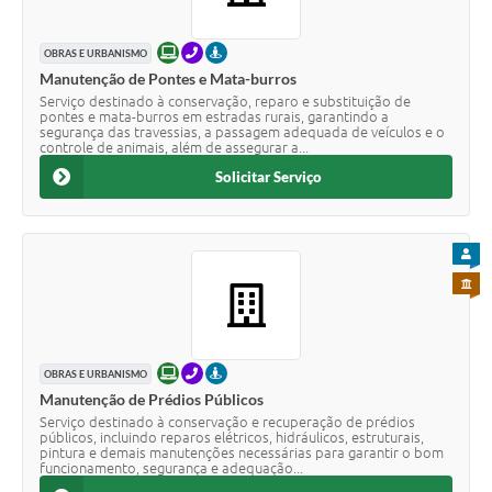
ONLINE
TELEFONE
PRESENCIAL
OBRAS E URBANISMO
Manutenção de Pontes e Mata-burros
Serviço destinado à conservação, reparo e substituição de
pontes e mata-burros em estradas rurais, garantindo a
segurança das travessias, a passagem adequada de veículos e o
controle de animais, além de assegurar a...
Solicitar Serviço
PARA
PARA 
ONLINE
TELEFONE
PRESENCIAL
OBRAS E URBANISMO
Manutenção de Prédios Públicos
Serviço destinado à conservação e recuperação de prédios
públicos, incluindo reparos elétricos, hidráulicos, estruturais,
pintura e demais manutenções necessárias para garantir o bom
funcionamento, segurança e adequação...