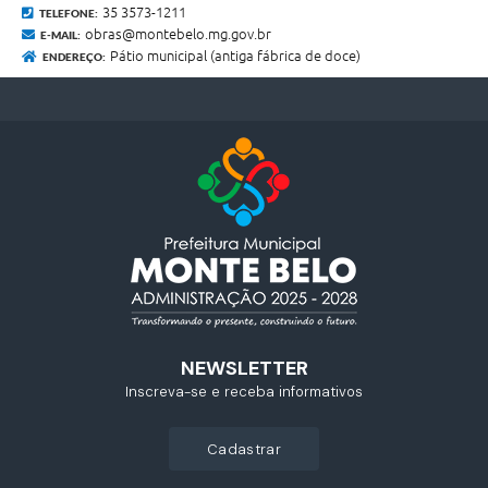
35 3573-1211
TELEFONE:
obras@montebelo.mg.gov.br
E-MAIL:
Pátio municipal (antiga fábrica de doce)
ENDEREÇO:
NEWSLETTER
Inscreva-se e receba informativos
cadastrar