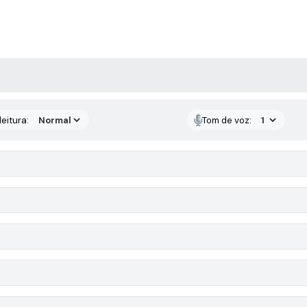
 MÍDIAS
eitura:
Tom de voz: