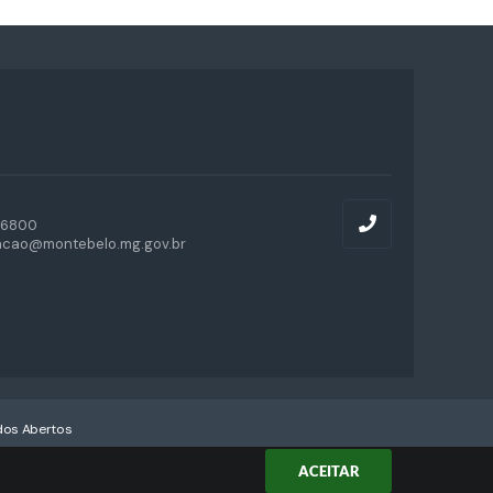
-6800
acao@montebelo.mg.gov.br
os Abertos
ACEITAR