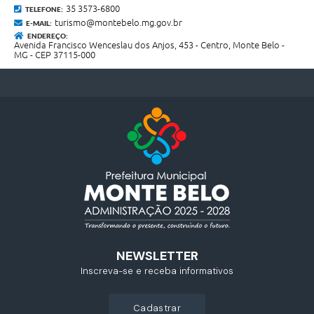
35 3573-6800
TELEFONE:
turismo@montebelo.mg.gov.br
E-MAIL:
ENDEREÇO:
Avenida Francisco Wenceslau dos Anjos, 453 - Centro, Monte Belo -
MG - CEP 37115-000
NEWSLETTER
Inscreva-se e receba informativos
cadastrar