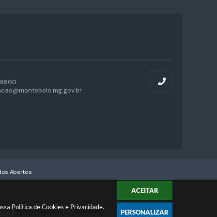
-6800
acao@montebelo.mg.gov.br
os Abertos
ACEITAR
nossa
Política de Cookies
e
Privacidade
.
PERSONALIZAR
logia