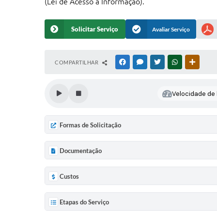
(Lei de Acesso à Informação).
Solicitar Serviço
Avaliar Serviço
COMPARTILHAR
FACEBOOK
MESSENGER
TWITTER
WHATSAPP
OUTRAS
Velocidade de l
Formas de Solicitação
Documentação
Custos
Etapas do Serviço