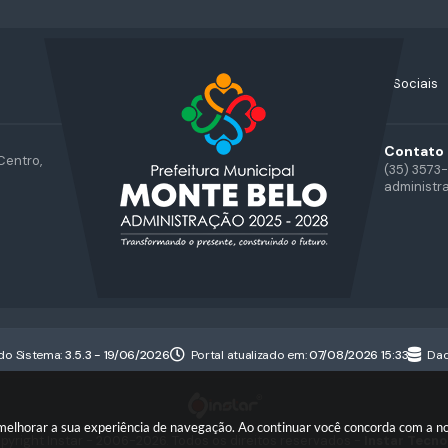
Acompanhe nossas Redes Sociais
Contato
Centro,
(35) 3573
administr
do Sistema:
3.5.3 - 19/06/2026
Portal atualizado em:
07/08/2026 15:33
Dad
a melhorar a sua experiência de navegação. Ao continuar você concorda com a 
pyright Instar - 2006-2026. Todos os direitos reservados -
Instar Tecno