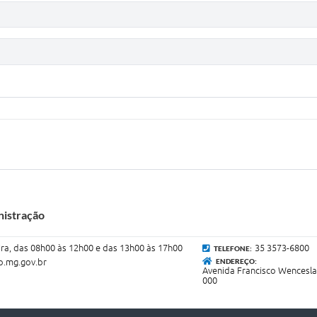
nistração
ra, das 08h00 às 12h00 e das 13h00 às 17h00
35 3573-6800
TELEFONE:
.mg.gov.br
ENDEREÇO:
Avenida Francisco Wenceslau
000