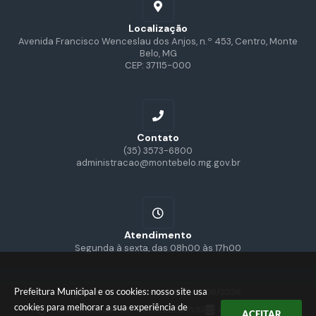
Localização
Avenida Francisco Wenceslau dos Anjos, n.º 453, Centro, Monte
Belo, MG
CEP: 37115-000
Contato
(35) 3573-6800
administracao@montebelo.mg.gov.br
Atendimento
Segunda à sexta, das 08h00 às 17h00
Prefeitura Municipal e os cookies: nosso site usa
Versão do Sistema:
3.5.3 - 19/06/2026
cookies para melhorar a sua experiência de
Portal atualizado em:
07/08/2026 15:33
Dados Abertos
ACEITAR