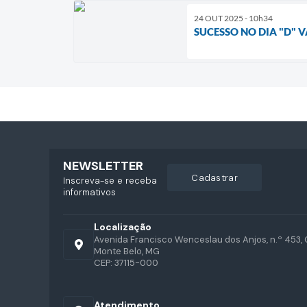
24 OUT 2025 - 10h34
SUCESSO NO DIA "D"
NEWSLETTER
cadastrar
Inscreva-se e receba
informativos
Localização
Avenida Francisco Wenceslau dos Anjos, n.º 453, 
Monte Belo, MG
CEP: 37115-000
Atendimento