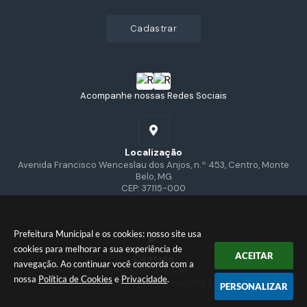
cadastrar
Acompanhe nossas Redes Sociais
Localização
Avenida Francisco Wenceslau dos Anjos, n.º 453, Centro, Monte
Belo, MG
CEP: 37115-000
Prefeitura Municipal e os cookies: nosso site usa
cookies para melhorar a sua experiência de
ACEITAR
Contato
navegação. Ao continuar você concorda com a
(35) 3573-6800
nossa
Política de Cookies
e
Privacidade
.
administracao@montebelo.mg.gov.br
PERSONALIZAR