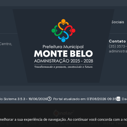
Acompanhe nossas Redes Sociais
Contato
Centro,
(35) 3573
administr
do Sistema:
3.5.3 - 19/06/2026
Portal atualizado em:
07/08/2026 09:35
Da
a melhorar a sua experiência de navegação. Ao continuar você concorda com a 
pyright Instar - 2006-2026. Todos os direitos reservados -
Instar Tecno