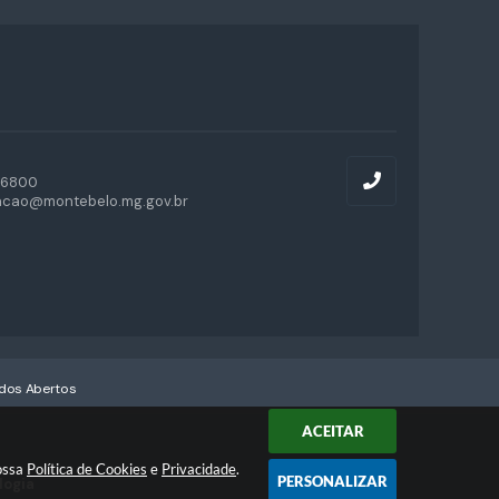
-6800
acao@montebelo.mg.gov.br
dos Abertos
ACEITAR
nossa
Política de Cookies
e
Privacidade
.
PERSONALIZAR
logia