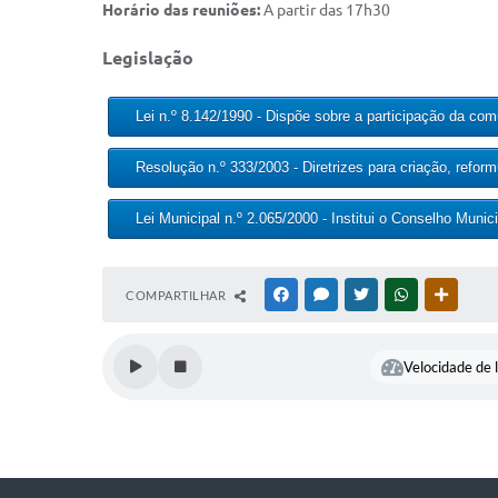
Horário das reuniões:
A partir das 17h30
Legislação
Lei n.º 8.142/1990 - Dispõe sobre a participação da c
Resolução n.º 333/2003 - Diretrizes para criação, refo
Lei Municipal n.º 2.065/2000 - Institui o Conselho Muni
COMPARTILHAR
FACEBOOK
MESSENGER
TWITTER
WHATSAPP
OUTRAS
Velocidade de l