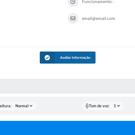
Funcionamento: .
email@email.com
Avaliar Informação
 MÍDIAS
eitura:
Tom de voz: