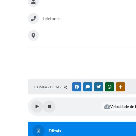
.
Telefone: .
.
COMPARTILHAR
FACEBOOK
MESSENGER
TWITTER
WHATSAPP
OUTRAS
Velocidade de l
Editais