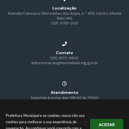
Localização
Avenida Francisco Wenceslau dos Anjos, n.º 453, Centro, Monte
Belo, MG
CEP: 37115-000
Contato
(35) 3573-6800
administracao@montebelo.mg.gov.br
Atendimento
Segunda à sexta, das 08h00 às 17h00
Prefeitura Municipal e os cookies: nosso site usa
Versão do Sistema:
3.5.3 - 19/06/2026
cookies para melhorar a sua experiência de
Portal atualizado em:
07/08/2026 15:33
Dados Abertos
ACEITAR
navegação. Ao continuar você concorda com a