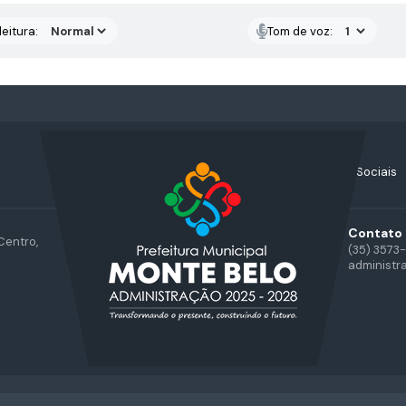
eitura:
Tom de voz:
Acompanhe nossas Redes Sociais
Contato
Centro,
(35) 3573
administr