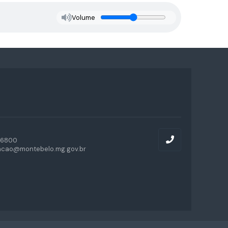
Volume
-6800
acao@montebelo.mg.gov.br