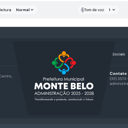
eitura:
Tom de voz:
Acompanhe nossas Redes Sociais
Contato
Centro,
(35) 3573
administr