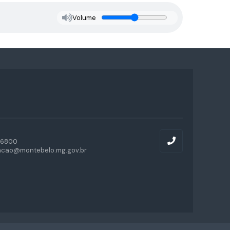
Volume
-6800
acao@montebelo.mg.gov.br