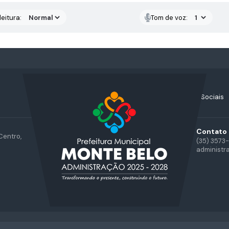
eitura:
Tom de voz:
Acompanhe nossas Redes Sociais
Contato
Centro,
(35) 3573
administr