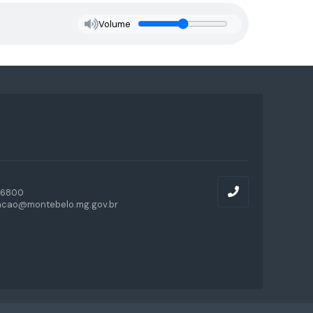
Volume
-6800
acao@montebelo.mg.gov.br