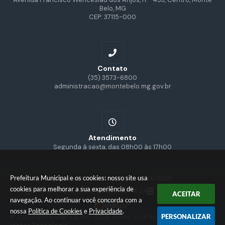
Belo, MG
CEP: 37115-000
Contato
(35) 3573-6800
administracao@montebelo.mg.gov.br
Atendimento
Segunda à sexta, das 08h00 às 17h00
Prefeitura Municipal e os cookies: nosso site usa
Versão do Sistema:
3.5.3 - 19/06/2026
cookies para melhorar a sua experiência de
Portal atualizado em:
06/08/2026 16:24
Dados Abertos
ACEITAR
navegação. Ao continuar você concorda com a
nossa
Política de Cookies
e
Privacidade
.
© Copyright Instar - 2006-2026. Todos os direitos reservados -
PERSONALIZAR