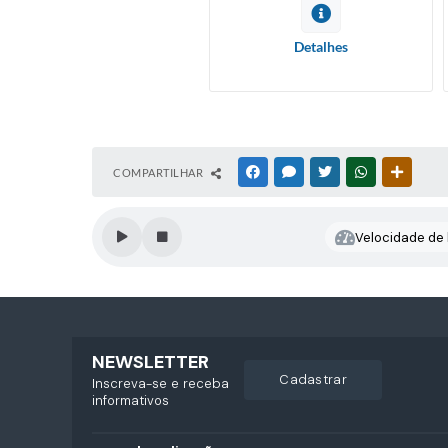
Detalhes
COMPARTILHAR
FACEBOOK
MESSENGER
TWITTER
WHATSAPP
OUTRAS
Velocidade de l
NEWSLETTER
cadastrar
Inscreva-se e receba
informativos