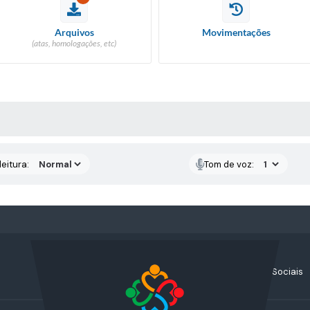
Arquivos
Movimentações
(atas, homologações, etc)
 MÍDIAS
eitura:
Tom de voz:
Acompanhe nossas Redes Sociais