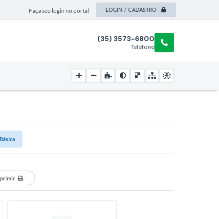
LOGIN / CADASTRO
Faça seu login no portal
(35) 3573-6800
Telefone
 Básica
primir