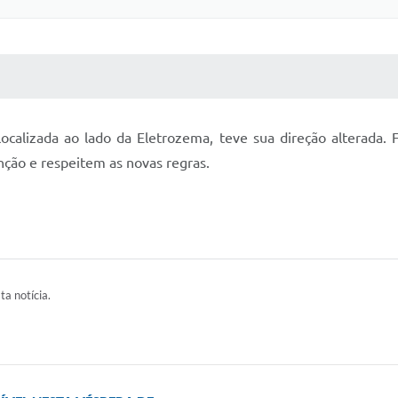
 MÍDIAS
RECEBA NOTÍCIAS
ocalizada ao lado da Eletrozema, teve sua direção alterada. F
enção e respeitem as novas regras.
ta notícia.