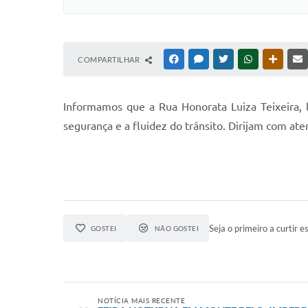
COMPARTILHAR
FACEBOOK
MESSENGER
TWITTER
WHATSAPP
OUTRAS
Informamos que a Rua Honorata Luiza Teixeira, l
segurança e a fluidez do trânsito. Dirijam com at
Seja o primeiro a curtir es
GOSTEI
NÃO GOSTEI
NOTÍCIA MAIS RECENTE