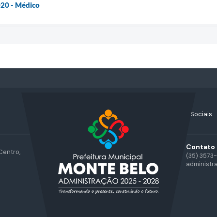
020 - Médico
Acompanhe nossas Redes Sociais
Contato
Centro,
(35) 3573
administr