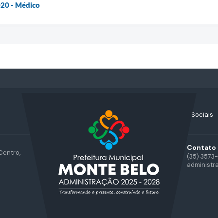
020 - Médico
Acompanhe nossas Redes Sociais
Contato
Centro,
(35) 3573
administr