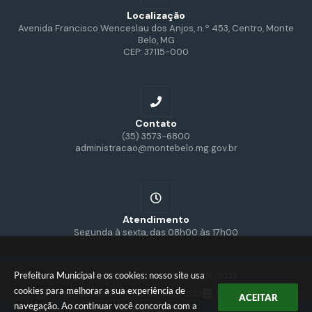
Localização
Avenida Francisco Wenceslau dos Anjos, n.º 453, Centro, Monte
Belo, MG
CEP: 37115-000
Contato
(35) 3573-6800
administracao@montebelo.mg.gov.br
Atendimento
Segunda à sexta, das 08h00 às 17h00
Prefeitura Municipal e os cookies: nosso site usa
Versão do Sistema:
3.5.3 - 19/06/2026
cookies para melhorar a sua experiência de
Portal atualizado em:
07/08/2026 15:33
Dados Abertos
ACEITAR
navegação. Ao continuar você concorda com a