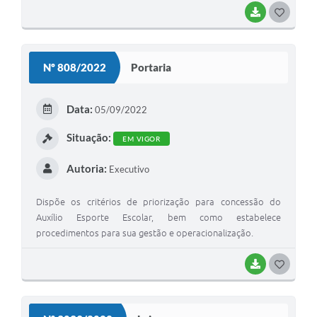
BAIXAR
G
O
S
Nº 808/2022
Portaria
T
E
Data:
05/09/2022
I
Situação:
EM VIGOR
Autoria:
Executivo
Dispõe os critérios de priorização para concessão do
Auxílio Esporte Escolar, bem como estabelece
procedimentos para sua gestão e operacionalização.
BAIXAR
G
O
S