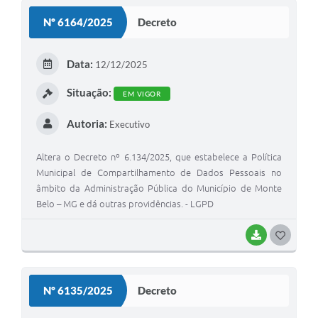
S
Nº 6164/2025
Decreto
T
E
Data:
12/12/2025
I
Situação:
EM VIGOR
Autoria:
Executivo
Altera o Decreto nº 6.134/2025, que estabelece a Política
Municipal de Compartilhamento de Dados Pessoais no
âmbito da Administração Pública do Município de Monte
Belo – MG e dá outras providências. - LGPD
BAIXAR
G
O
S
Nº 6135/2025
Decreto
T