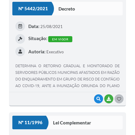
S
Nº 5442/2021
Decreto
T
E
Data:
25/08/2021
I
Situação:
EM VIGOR
Autoria:
Executivo
DETERMINA O RETORNO GRADUAL E MONITORADO DE
SERVIDORES PÚBLICOS MUNICIPAIS AFASTADOS EM RAZÃO
DO ENQUADRAMENTO EM GRUPO DE RISCO DE CONTÁGIO
AO COVID-19, ANTE A IMUNIZAÇÃO ORIUNDA DO PLANO
NACIONAL DE OPERACIONALIZAÇÃO DA VACINA CONTRA A
COVID-19 E DÁ OUTRAS PROVIDÊNCIAS.
VISUALIZAR
BAIXAR
G
O
S
Nº 11/1996
Lei Complementar
T