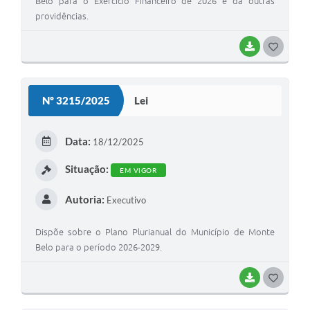
Belo para o Exercício Financeiro de 2026 e dá outras
providências.
BAIXAR
G
O
S
Nº 3215/2025
Lei
T
E
Data:
18/12/2025
I
Situação:
EM VIGOR
Autoria:
Executivo
Dispõe sobre o Plano Plurianual do Município de Monte
Belo para o período 2026-2029.
BAIXAR
G
O