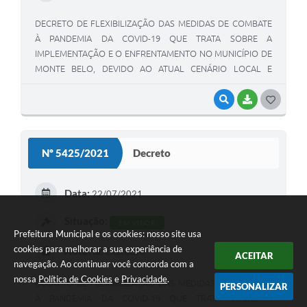
DECRETO DE FLEXIBILIZAÇÃO DAS MEDIDAS DE COMBATE
À PANDEMIA DA COVID-19 QUE TRATA SOBRE A
IMPLEMENTAÇÃO E O ENFRENTAMENTO NO MUNICÍPIO DE
MONTE BELO, DEVIDO АО ATUAL CENÁRIO LOCAL E
REGIONAL, E DÁ NOVAS PROVIDÊNCIAS.
VISUALIZAR
BAIXAR
G
O
S
Nº 5425/2021
Decreto
T
E
Data:
22/07/2021
I
Situação:
EM VIGOR
Prefeitura Municipal e os cookies: nosso site usa
cookies para melhorar a sua experiência de
Autoria:
Executivo
ACEITAR
navegação. Ao continuar você concorda com a
nossa
Política de Cookies
e
Privacidade
.
DECRETO DE FLEXIBILIZAÇÃO DAS MEDIDAS DE COMBATE
PERSONALIZAR
À PANDEMIA DA COVID-19 QUE TRATA SOBRE A