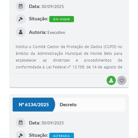
E
Data:
30/09/2025
I
Situação:
EM VIGOR
Autoria:
Executivo
Institui o Comitê Gestor de Proteção de Dados (CGPD) no
âmbito da Administração Municipal de Monte Belo para
estabelecer as diretrizes e procedimentos de
conformidade à Lei Federal n° 13.709, de 14 de agosto de
2018 - Lei Geral de Proteção de Dados Pessoais (LGPD). -
LGPD
BAIXAR
G
O
S
Nº 6134/2025
Decreto
T
E
Data:
30/09/2025
I
Situação:
ALTERADA