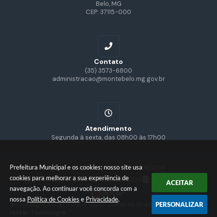
Belo, MG
CEP: 37115-000
Contato
(35) 3573-6800
administracao@montebelo.mg.gov.br
Atendimento
Segunda à sexta, das 08h00 às 17h00
Prefeitura Municipal e os cookies: nosso site usa
Versão do Sistema:
3.5.3 - 19/06/2026
cookies para melhorar a sua experiência de
Portal atualizado em:
07/08/2026 09:35
Dados Abertos
ACEITAR
navegação. Ao continuar você concorda com a
nossa
Política de Cookies
e
Privacidade
.
© Copyright Instar - 2006-2026. Todos os direitos reservados -
PERSONALIZAR
Instar Tecnologia