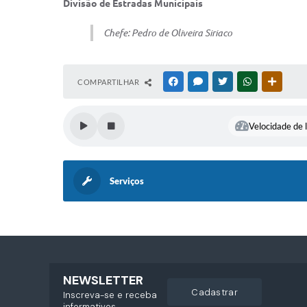
Divisão de Estradas Municipais
Chefe:
Pedro de Oliveira Siriaco
COMPARTILHAR
FACEBOOK
MESSENGER
TWITTER
WHATSAPP
OUTRAS
Velocidade de l
Serviços
NEWSLETTER
cadastrar
Inscreva-se e receba
informativos