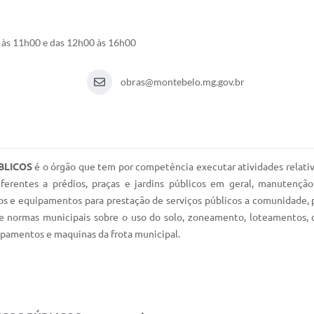
 às 11h00 e das 12h00 às 16h00
obras@montebelo.mg.gov.br
ÚBLICOS
é o órgão que tem por competência executar atividades relativa
 referentes a prédios, praças e jardins públicos em geral, manutenç
los e equipamentos para prestação de serviços públicos a comunidade, 
e normas municipais sobre o uso do solo, zoneamento, loteamentos, c
ipamentos e maquinas da frota municipal.